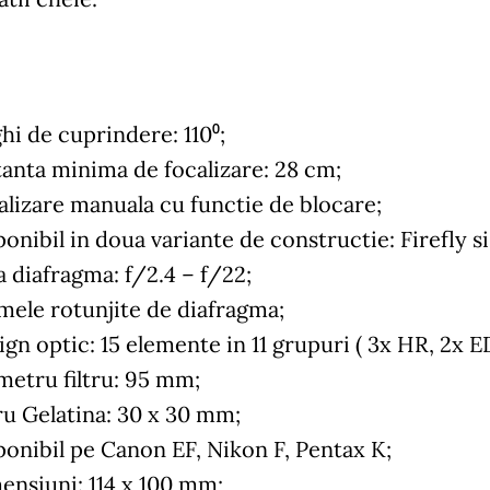
hi de cuprindere: 110⁰;
tanta minima de focalizare: 28 cm;
alizare manuala cu functie de blocare;
onibil in doua variante de constructie: Firefly s
a diafragma: f/2.4 – f/22;
amele rotunjite de diafragma;
gn optic: 15 elemente in 11 grupuri ( 3x HR, 2x ED
metru filtru: 95 mm;
tru Gelatina: 30 x 30 mm;
ponibil pe Canon EF, Nikon F, Pentax K;
ensiuni: 114 x 100 mm;