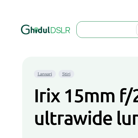
Search
Lansari
Stiri
Irix 15mm f/2
ultrawide lu