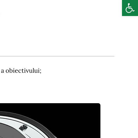
Deschide b
a obiectivului;