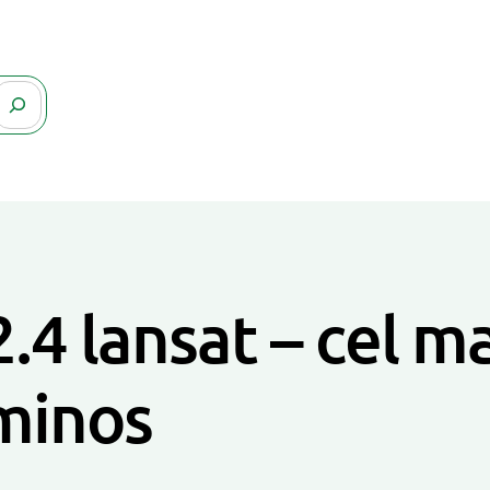
.4 lansat – cel m
minos