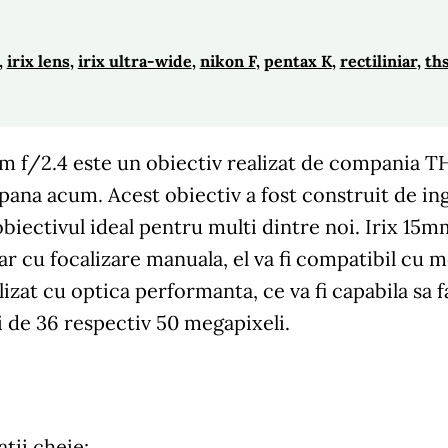
, 
irix lens
, 
irix ultra-wide
, 
nikon F
, 
pentax K
, 
rectiliniar
, 
th
m f/2.4 este un obiectiv realizat de compania T
 pana acum. Acest obiectiv a fost construit de ing
 obiectivul ideal pentru multi dintre noi. Irix 15
iar cu focalizare manuala, el va fi compatibil cu 
lizat cu optica performanta, ce va fi capabila sa 
i de 36 respectiv 50 megapixeli.
atii cheie: