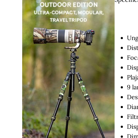
Ung
Dis
Foc
Disp
Plaj
9 l
Desi
Dia
Fil
Dis
Dim