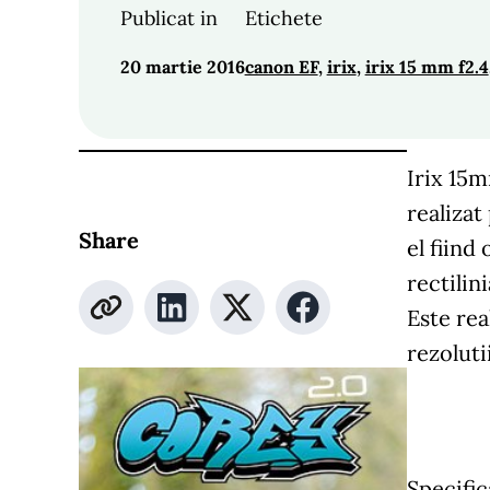
Publicat in
Etichete
20 martie 2016
canon EF
, 
irix
, 
irix 15 mm f2.4
Irix 15m
realizat
Share
el fiind
rectilin
Este rea
rezoluti
Specific