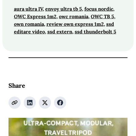
aura ultra IV
, 
envoy ultra tb 5
, 
focus nordic
, 
OWC Express 1m2
, 
owc romania
, 
OWC TB 5
, 
own romania
, 
review own express 1m2
, 
ssd
editare video
, 
ssd extern
, 
ssd thunderbolt 5
Share