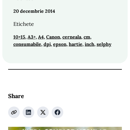
20 decembrie 2014
Etichete
10×15
, 
A3+
, 
A4
, 
Canon
, 
cerneala
, 
cm
, 
consumabile
, 
dpi
, 
epson
, 
hartie
, 
inch
, 
selphy
Share