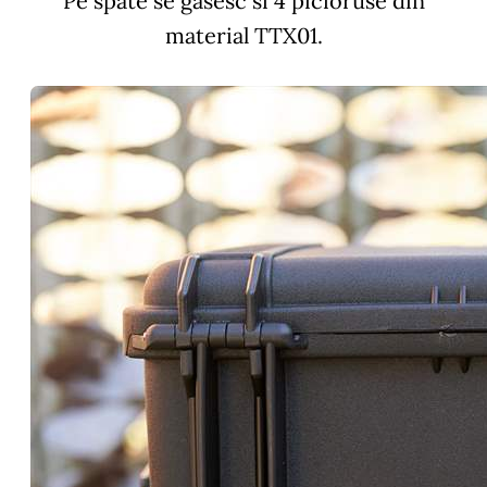
Pe spate se gasesc si 4 picioruse din
material TTX01.