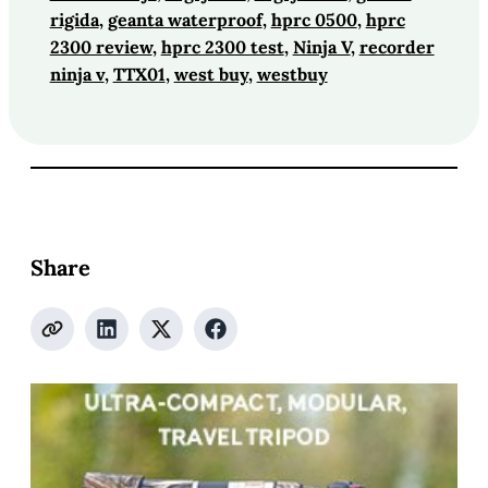
rigida
, 
geanta waterproof
, 
hprc 0500
, 
hprc
2300 review
, 
hprc 2300 test
, 
Ninja V
, 
recorder
ninja v
, 
TTX01
, 
west buy
, 
westbuy
Share