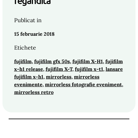
regandita
Publicat in
15 februarie 2018
Etichete
fujifilm
, 
fujifilm gfx 50s
, 
fujifilm X-H1
, 
fujifilm
x-h1 release
, 
fujifilm X-T
, 
fujifilm x-t1
, 
lansare
fujifilm x-h1
, 
mirrorless
, 
mirrorless
evenimente
, 
mirrorless fotografie eveniment
, 
mirrorless retro