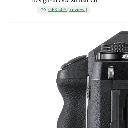
.
GFX 50S ( review )