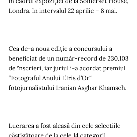
în cadrul expoziției de la Somerset House,
Londra, în intervalul 22 aprilie – 8 mai.
Cea de-a noua ediție a concursului a
beneficiat de un număr-record de
230.103
de înscrieri
, iar juriul i-a acordat premiul
“Fotograful Anului L’Iris d’Or“
fotojurnalistului Iranian
Asghar Khamseh
.
Lucrarea a fost aleasă din cele selecțiile
câștigătoare de la cele 14 categorii