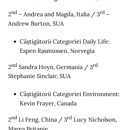
nd
rd
2
– Andrea and Magda, Italia / 3
–
Andrew Burton, SUA
Câștigătorii Categoriei Daily Life:
Espen Rasmussen, Norvegia
nd
rd
2
Sandra Hoyn, Germania / 3
Stephanie Sinclair, SUA
Câștigătorii Categoriei Environment:
Kevin Frayer, Canada
nd
rd
2
Li Feng, China / 3
Lucy Nicholson,
Marea Britanie