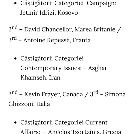
Câștigătorii Categoriei Campaign:
Jetmir Idrizi, Kosovo
nd
2
– David Chancellor, Marea Britanie /
rd
3
– Antoine Repessé, Franta
Câștigătorii Categoriei
Contemporary Issues: – Asghar
Khamseh, Iran
nd
rd
2
– Kevin Frayer, Canada / 3
– Simona
Ghizzoni, Italia
Câștigătorii Categoriei Current
Affairs: – Angelos Tzortzinis, Grecia