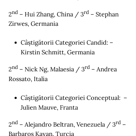
nd
rd
2
– Hui Zhang, China / 3
– Stephan
Zirwes, Germania
Câștigătorii Categoriei Candid: –
Kirstin Schmitt, Germania
nd
rd
2
– Nick Ng, Malaesia / 3
– Andrea
Rossato, Italia
Câștigătorii Categoriei Conceptual: –
Julien Mauve, Franta
nd
rd
2
– Alejandro Beltran, Venezuela / 3
–
Barbaros Kayan, Turcia