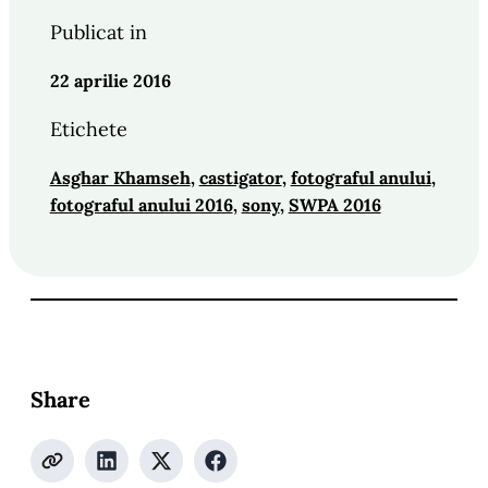
Publicat in
22 aprilie 2016
Etichete
Asghar Khamseh
, 
castigator
, 
fotograful anului
, 
fotograful anului 2016
, 
sony
, 
SWPA 2016
Share