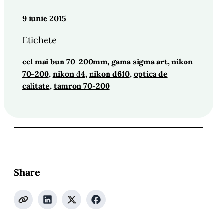
9 iunie 2015
Etichete
cel mai bun 70-200mm
, 
gama sigma art
, 
nikon
70-200
, 
nikon d4
, 
nikon d610
, 
optica de
calitate
, 
tamron 70-200
Share