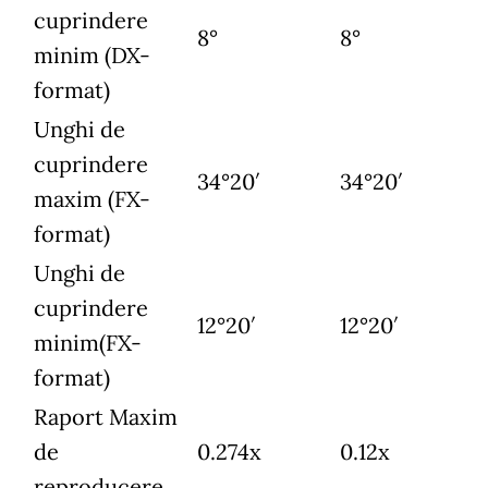
cuprindere
8°
8°
minim (DX-
format)
Unghi de
cuprindere
34°20′
34°20′
maxim (FX-
format)
Unghi de
cuprindere
12°20′
12°20′
minim(FX-
format)
Raport Maxim
de
0.274x
0.12x
reproducere