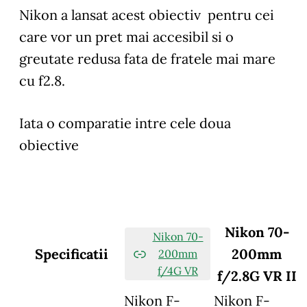
Nikon a lansat acest obiectiv pentru cei
care vor un pret mai accesibil si o
greutate redusa fata de fratele mai mare
cu f2.8.
Iata o comparatie intre cele doua
obiective
Nikon 70-
Nikon 70-
Specificatii
200mm
200mm
f/4G VR
f/2.8G VR II
Nikon F-
Nikon F-