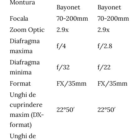
Montura
Bayonet
Bayonet
Focala
70-200mm
70-200mm
Zoom Optic
2.9x
2.9x
Diafragma
f/4
f/2.8
maxima
Diafragma
f/32
f/22
minima
Format
FX/35mm
FX/35mm
Unghi de
cuprindere
22°50′
22°50′
maxim (DX-
format)
Unghi de