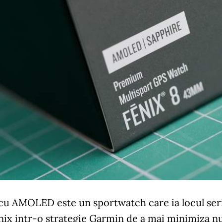
cu AMOLED este un sportwatch care ia locul seri
nix intr-o strategie Garmin de a mai minimiza nu