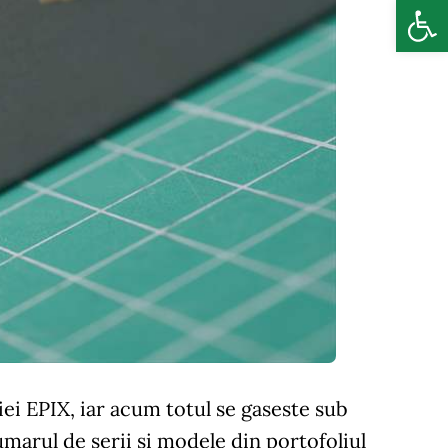
Deschide b
ei EPIX, iar acum totul se gaseste sub
marul de serii si modele din portofoliul