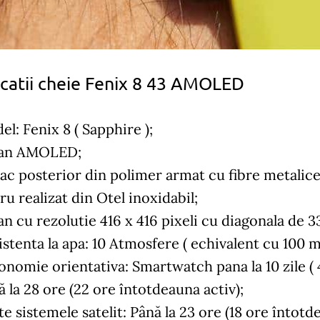
icatii cheie Fenix 8 43 AMOLED
l: Fenix 8 ( Sapphire );
an AMOLED;
ac posterior din polimer armat cu fibre metalice
u realizat din Otel inoxidabil;
n cu rezolutie 416 x 416 pixeli cu diagonala de 33
istenta la apa: 10 Atmosfere ( echivalent cu 100 
onomie orientativa: Smartwatch pana la 10 zile ( 
 la 28 ore (22 ore întotdeauna activ);
e sistemele satelit: Până la 23 ore (18 ore întotd