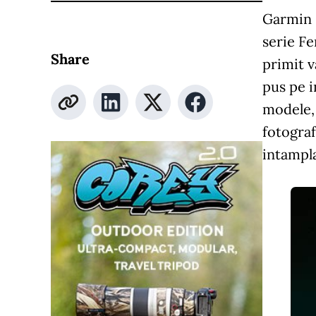
Garmin F
serie Fe
Share
primit 
pus pe i
modele, 
fotograf
intampla