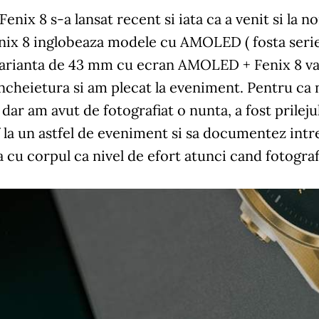
enix 8 s-a lansat recent si iata ca a venit si la no
nix 8 inglobeaza modele cu AMOLED ( fosta serie 
varianta de 43 mm cu ecran AMOLED + Fenix 8 vari
ncheietura si am plecat la eveniment. Pentru ca
dar am avut de fotografiat o nunta, a fost prilej
 la un astfel de eveniment si sa documentez intreg
 cu corpul ca nivel de efort atunci cand fotogra