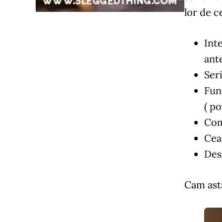
lor de c
Int
ant
Ser
Fun
( po
Com
Cea
Des
Cam asta