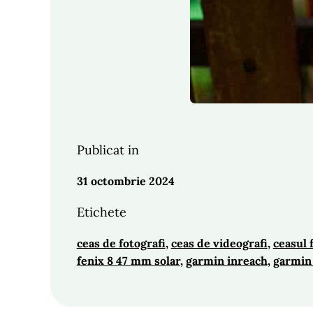
Publicat in
31 octombrie 2024
Etichete
ceas de fotografi
, 
ceas de videografi
, 
ceasul 
fenix 8 47 mm solar
, 
garmin inreach
, 
garmin