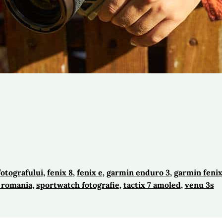
fotografului
, 
fenix 8
, 
fenix e
, 
garmin enduro 3
, 
garmin fenix
 romania
, 
sportwatch fotografie
, 
tactix 7 amoled
, 
venu 3s