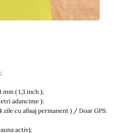
;
 mm ( 1,3 inch );
metri adancime );
4 zile cu afisaj permanent ) / Doar GPS:
eauna activ);