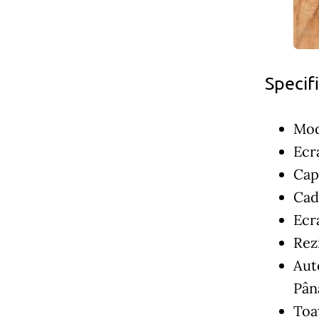
Specif
Mode
Ecr
Cap
Cadr
Ecra
Rez
Aut
Până
Toat