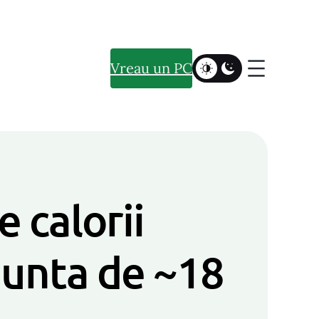
Vreau un PC
 calorii
nunta de ~18