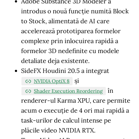
Adobe Substance 3D Modeler a
introdus o nouă funcție numită Block
to Stock, alimentată de AI care
accelerează prototiparea formelor
complexe prin inlocuirea rapidă a
formelor 3D nedefinite cu modele
detaliate deja existente.
SideFX Houdini 20.5 a integrat
și
NVIDIA OptiX 8
în
Shader Execution Reordering
renderer-ul Karma XPU, care permite
acum o execuție de 4 ori mai rapidă a
task-urilor de calcul intense pe
plăcile video NVIDIA RTX.