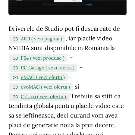
Driverele de Studio pot fi descarcate de
, iar placile video
AICI ( vezi pagina )
NVIDIA sunt disponibile in Romania la
–
F64 ( vezi produse )
–
PC Garage ( vezi oferta )
–
eMAG ( vezi oferta )
si
evoMAG ( vezi oferta )
Trebuie sa stiti ca
CEL.ro ( vezi oferta ).
tendinta globala pentru placile video este
sa se ieftineasca, deci curand vom avea
placi de generatie noua la pret decent.
Pentru cei care cauta desktop-uri