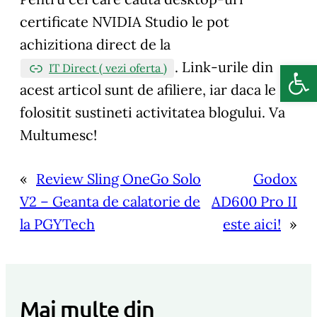
certificate NVIDIA Studio le pot
achizitiona direct de la
Deschide b
.
Link-urile din
IT Direct ( vezi oferta )
acest articol sunt de afiliere, iar daca le
folositit sustineti activitatea blogului. Va
Multumesc!
«
Review Sling OneGo Solo
Godox
V2 – Geanta de calatorie de
AD600 Pro II
la PGYTech
este aici!
»
Mai multe din