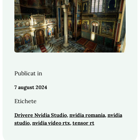
Publicat in
7 august 2024
Etichete
Drivere Nvidia Studio
, 
nvidia romania
, 
nvidia
studio
, 
nvidia video rtx
, 
tensor rt