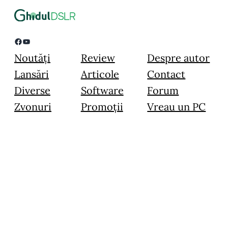
Facebook
YouTube
Noutăți
Review
Despre autor
Lansări
Articole
Contact
Diverse
Software
Forum
Zvonuri
Promoții
Vreau un PC
© 2015 – 2024 Image Blogging Instruments SRL – Toate drepturile
rezervate.
Toate materialele prezentate pe acest website sunt prioprietate intelectuală,
folosirea lor in orice scop fara acordul in scris al administratorului este strict
interzisa.