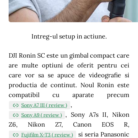
Intreg-ul setup in actiune.
DJI Ronin SC este un gimbal compact care
are multe optiuni de oferit pentru cei
care vor sa se apuce de videografie si
productia de continut. Noul Ronin este
compatibil cu aparate precum
,
Sony A7 III ( review )
, Sony A7s II, Nikon
Sony A9 ( review )
Z6, Nikon Z7, Canon EOS R,
si seria Panasonic
Fujifilm X-T3 ( review )