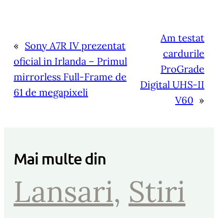
Am testat
«
Sony A7R IV prezentat
cardurile
oficial in Irlanda – Primul
ProGrade
mirrorless Full-Frame de
Digital UHS-II
61 de megapixeli
V60
»
Mai multe din
Lansari
, 
Stiri