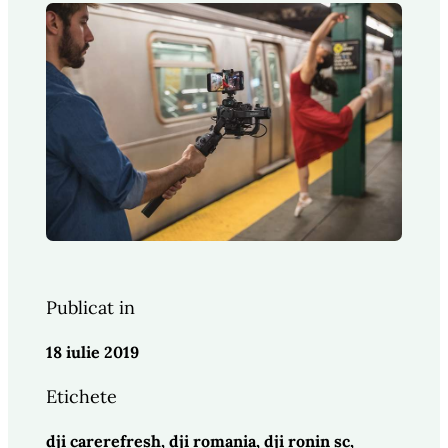
Publicat in
18 iulie 2019
Etichete
dji carerefresh
, 
dji romania
, 
dji ronin sc
, 