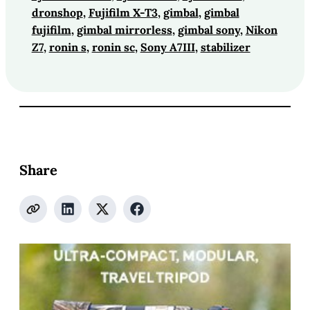
dronshop
, 
Fujifilm X-T3
, 
gimbal
, 
gimbal
fujifilm
, 
gimbal mirrorless
, 
gimbal sony
, 
Nikon
Z7
, 
ronin s
, 
ronin sc
, 
Sony A7III
, 
stabilizer
Share