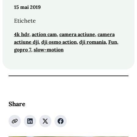
15 mai 2019
Etichete
4k hdr
, 
action cam
, 
camera actiune
, 
camera
actiune dji
, 
dji osmo action
, 
dji romania
, 
Fun
, 
gopro 7
, 
slow-motion
Share