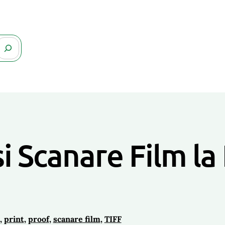
i Scanare Film la
, 
print
, 
proof
, 
scanare film
, 
TIFF