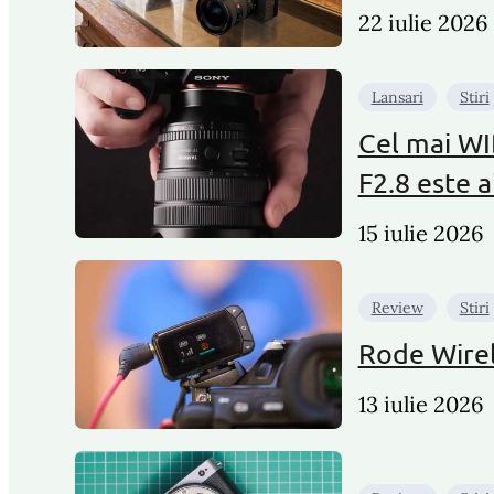
22 iulie 2026
Lansari
Stiri
Cel mai WI
F2.8 este a
15 iulie 2026
Review
Stiri
Rode Wirele
13 iulie 2026