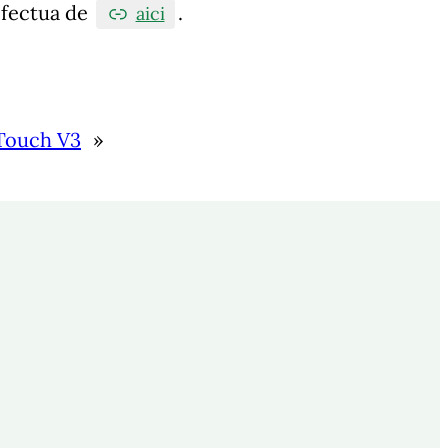
efectua de
.
aici
oTouch V3
»