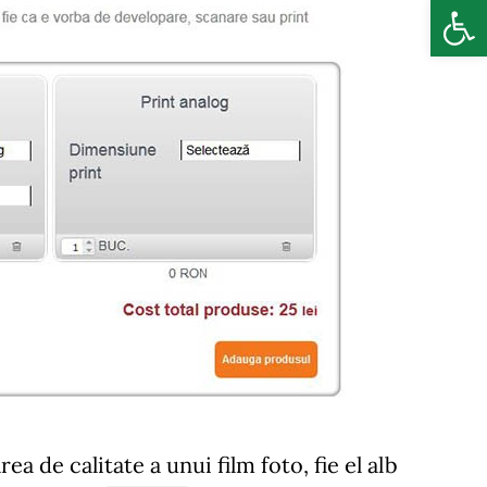
Deschide b
 de calitate a unui film foto, fie el alb