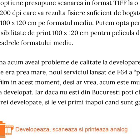
 optiune presupune scanarea in format
TIFF
la o
3200 dpi care va rezulta fisiere suficient de bog
100 x 120 cm pe formatul mediu. Putem opta pen
sibilitate de print 100 x 120 cm pentru pelicula 
cadrele formatului mediu.
a acum aveai probleme de calitate la developarea
e era prea mare, noul serviciul lansat de F64 a “pi
film in acest moment, desi ar vrea, acum este mul
la developat. Iar daca nu esti din Bucuresti poti 
vrei developate, si le vei primi inapoi cand sunt g