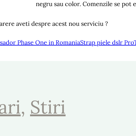
negru sau color. Comenzile se pot 
arere aveti despre acest nou serviciu ?
ador Phase One in Romania
Strap piele dslr Pr
ari
, 
Stiri