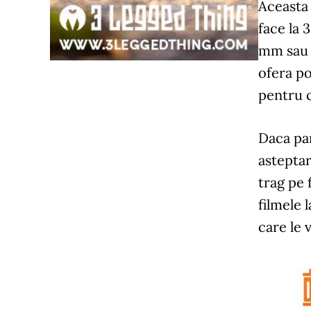
Aceasta
face la 
mm sau 
ofera po
pentru 
Daca pan
asteptar
trag pe 
filmele 
care le 