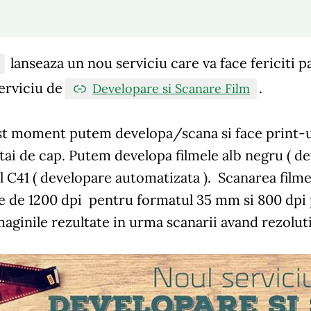
lanseaza un nou serviciu care va face fericiti pa
erviciu de
.
Developare si Scanare Film
t moment putem developa/scana si face print-uri
tai de cap. Putem
developa
filmele alb negru ( de
 C41 ( developare automatizata ).
Scanarea filme
e de 1200 dpi pentru formatul 35 mm si 800 dpi 
maginile rezultate in urma scanarii avand rezolut