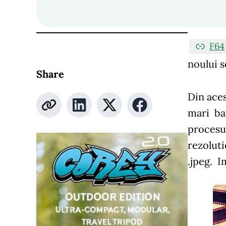
F64
noului s
Share
Din aces
mari ba
procesul
rezoluti
.jpeg. I