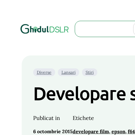
Search
Diverse
Lansari
Stiri
Developare s
Publicat in
Etichete
6 octombrie 2015
developare film
, 
epson
, 
f64