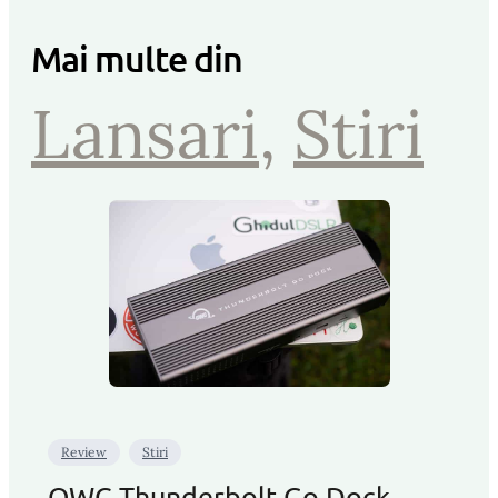
Mai multe din
Lansari
, 
Stiri
Review
Stiri
OWC Thunderbolt Go Dock