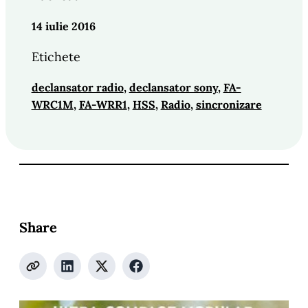
14 iulie 2016
Etichete
declansator radio
, 
declansator sony
, 
FA-
WRC1M
, 
FA-WRR1
, 
HSS
, 
Radio
, 
sincronizare
Share