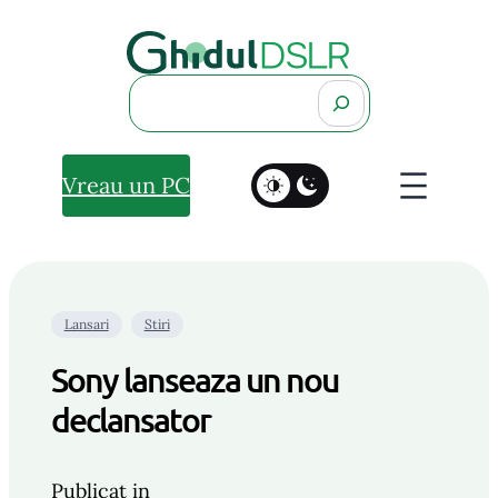
Search
Vreau un PC
Lansari
Stiri
Sony lanseaza un nou
declansator
Publicat in