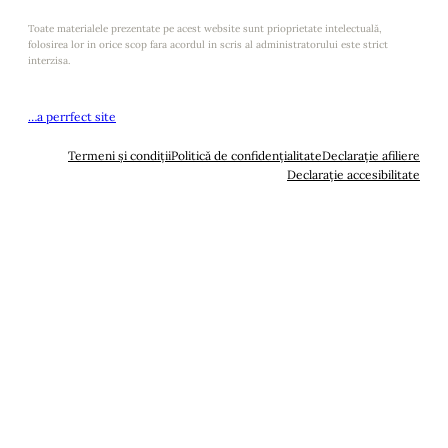
Toate materialele prezentate pe acest website sunt prioprietate intelectuală,
folosirea lor in orice scop fara acordul in scris al administratorului este strict
interzisa.
…a perrfect site
Termeni și condiții
Politică de confidențialitate
Declarație afiliere
Declarație accesibilitate