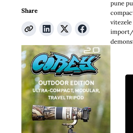
pune put
Share
compact,
vitezel
import/e
demonst