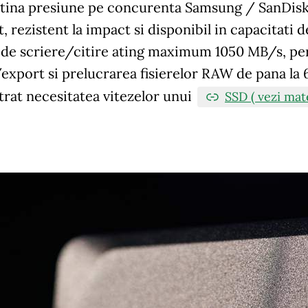
ina presiune pe concurenta Samsung / SanDisk / 
 rezistent la impact si disponibil in capacitati d
e de scriere/citire ating maximum 1050 MB/s, pe
xport si prelucrarea fisierelor RAW de pana la 6
rat necesitatea vitezelor unui
SSD ( vezi mate