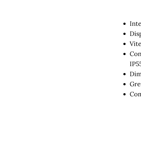
Int
Disp
Vit
Cons
IP55
Dim
Gre
Com