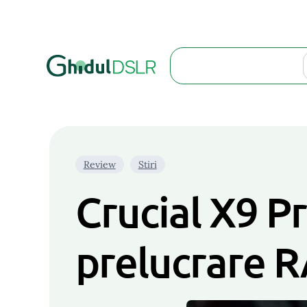
Search
Review
Stiri
Crucial X9 P
prelucrare 