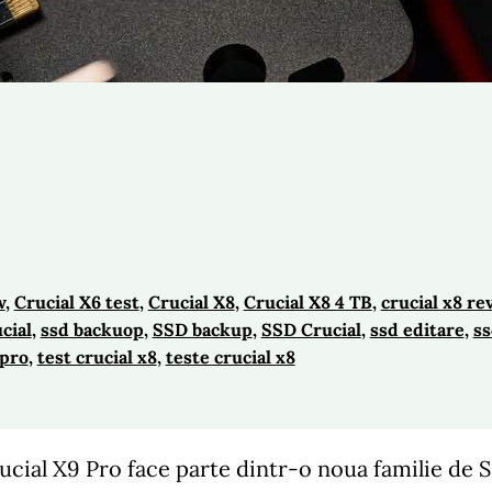
w
, 
Crucial X6 test
, 
Crucial X8
, 
Crucial X8 4 TB
, 
crucial x8 re
cial
, 
ssd backuop
, 
SSD backup
, 
SSD Crucial
, 
ssd editare
, 
ss
pro
, 
test crucial x8
, 
teste crucial x8
ucial X9 Pro face parte dintr-o noua familie de 