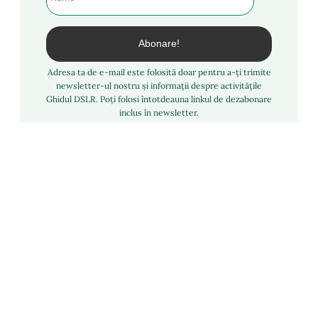
Adresa ta de e-mail este folosită doar pentru a-ți trimite
newsletter-ul nostru și informații despre activitățile
Ghidul DSLR. Poți folosi întotdeauna linkul de dezabonare
inclus în newsletter.
Facebook
YouTube
Noutăți
Review
Despre autor
Lansări
Articole
Contact
Diverse
Software
Forum