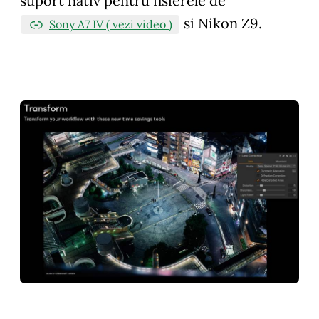
suport nativ pentru fisierele de
si Nikon Z9.
Sony A7 IV ( vezi video )