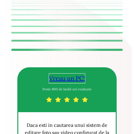
Vreau un PC!
Peste 800 de build-uri realizate
Daca esti in cautarea unui sistem de
editare foto sau video configurat de la