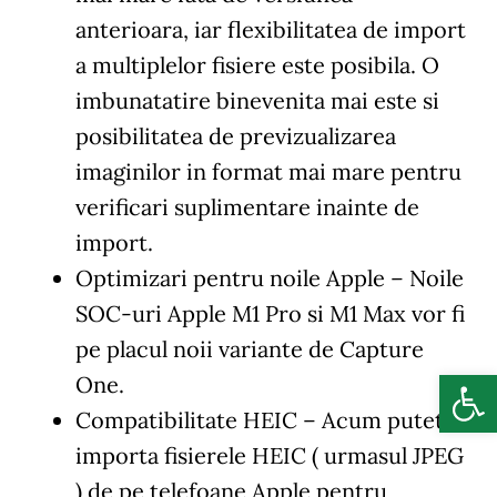
anterioara, iar flexibilitatea de import
a multiplelor fisiere este posibila. O
imbunatatire binevenita mai este si
posibilitatea de previzualizarea
imaginilor in format mai mare pentru
verificari suplimentare inainte de
import.
Optimizari pentru noile Apple
– Noile
SOC-uri Apple M1 Pro si M1 Max vor fi
pe placul noii variante de Capture
Deschide b
One.
Compatibilitate HEIC
– Acum puteti
importa fisierele HEIC ( urmasul JPEG
) de pe telefoane Apple pentru