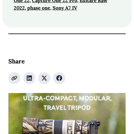
One 22
, 
Capture One 22 Pro
, 
Editare Raw
2022
, 
phase one
, 
Sony A7 IV
Share