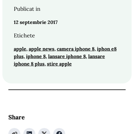
Publicat in
12 septembrie 2017
Etichete
apple
, 
apple news
, 
camera iphone 8
, 
iphon e8
plus
, 
iphone 8
, 
lansare iphone 8
, 
lansare
iphone 8 plus
, 
stire apple
Share