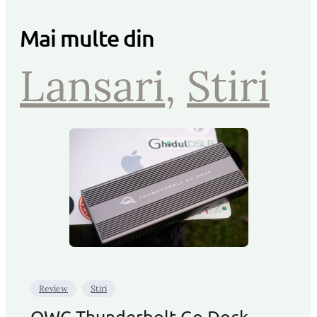
Mai multe din
Lansari
, 
Stiri
Review
Stiri
OWC Thunderbolt Go Dock