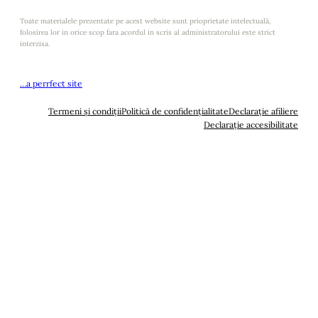
Toate materialele prezentate pe acest website sunt prioprietate intelectuală,
folosirea lor in orice scop fara acordul in scris al administratorului este strict
interzisa.
…a perrfect site
Termeni și condiții
Politică de confidențialitate
Declarație afiliere
Declarație accesibilitate