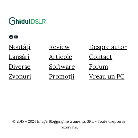
Facebook
YouTube
Noutăți
Review
Despre autor
Lansări
Articole
Contact
Diverse
Software
Forum
Zvonuri
Promoții
Vreau un PC
© 2015 – 2024 Image Blogging Instruments SRL – Toate drepturile
rezervate.