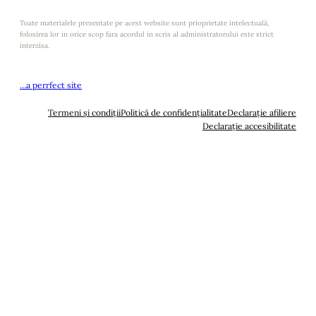
Toate materialele prezentate pe acest website sunt prioprietate intelectuală,
folosirea lor in orice scop fara acordul in scris al administratorului este strict
interzisa.
…a perrfect site
Termeni și condiții
Politică de confidențialitate
Declarație afiliere
Declarație accesibilitate