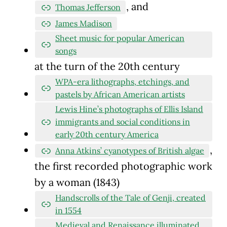
, and
Thomas Jefferson
James Madison
Sheet music for popular American
songs
at the turn of the 20th century
WPA-era lithographs, etchings, and
pastels by African American artists
Lewis Hine’s photographs of Ellis Island
immigrants and social conditions in
early 20th century America
,
Anna Atkins’ cyanotypes of British algae
the first recorded photographic work
by a woman (1843)
Handscrolls of the Tale of Genji, created
in 1554
Medieval and Renaissance illuminated