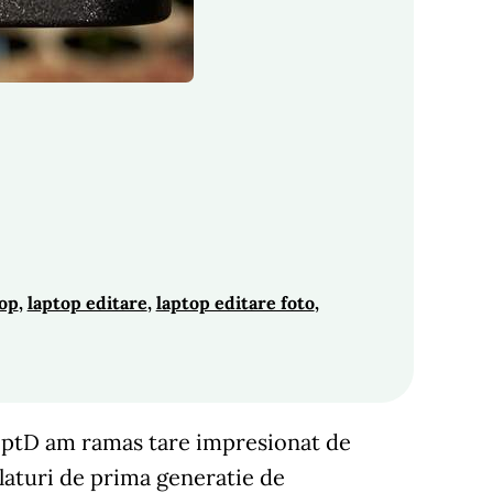
top
, 
laptop editare
, 
laptop editare foto
, 
eptD am ramas tare impresionat de
alaturi de prima generatie de