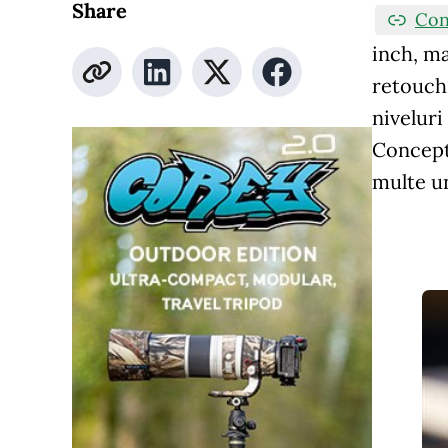
Share
Con
inch, ma
retouch 
niveluri
ConceptD
multe un