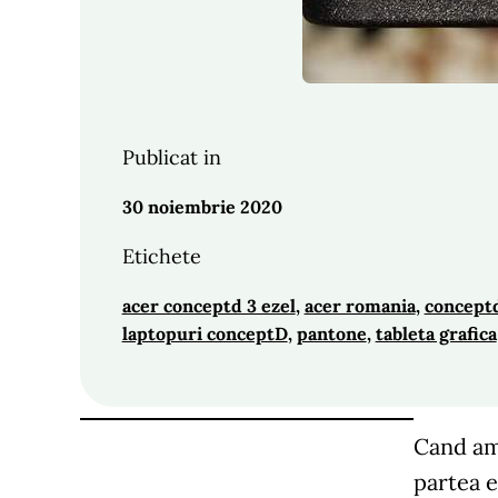
Publicat in
30 noiembrie 2020
Etichete
acer conceptd 3 ezel
, 
acer romania
, 
conceptd
laptopuri conceptD
, 
pantone
, 
tableta grafica
Cand am
partea e