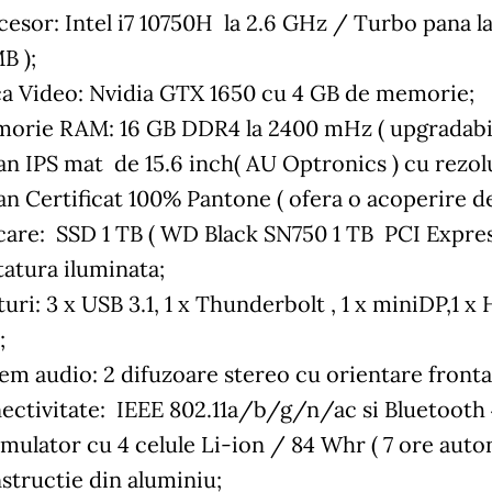
cesor: Intel i7 10750H la 2.6 GHz / Turbo pana 
B );
ca Video: Nvidia GTX 1650 cu 4 GB de memorie;
orie RAM: 16 GB DDR4 la 2400 mHz ( upgradabil
an IPS mat de 15.6 inch( AU Optronics ) cu rezolu
an Certificat 100% Pantone ( ofera o acoperire d
care: SSD 1 TB ( WD Black SN750 1 TB PCI Express
tatura iluminata;
uri: 3 x USB 3.1, 1 x Thunderbolt , 1 x miniDP,1 x 
;
tem audio: 2 difuzoare stereo cu orientare fronta
ectivitate: IEEE 802.11a/b/g/n/ac si Bluetooth 4
mulator cu 4 celule Li-ion / 84 Whr ( 7 ore auto
structie din aluminiu;