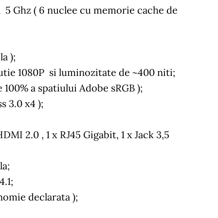
la 5 Ghz ( 6 nuclee cu memorie cache de
a );
tie 1080P si luminozitate de ~400 niti;
e 100% a spatiului Adobe sRGB );
 3.0 x4 );
HDMI 2.0 , 1 x RJ45 Gigabit, 1 x Jack 3,5
la;
.1;
nomie declarata );