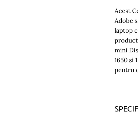
Acest Co
Adobe si
laptop 
producti
mini Dis
1650 si
pentru c
SPECIF