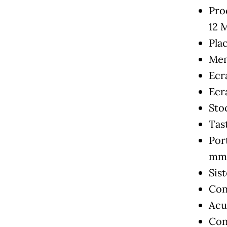
Pro
12 M
Pla
Mem
Ecr
Ecr
Sto
Tas
Port
mm
Sis
Con
Acu
Con