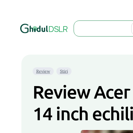
Search
Review
Stiri
Review Acer 
14 inch echil