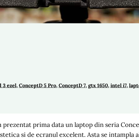
 3 ezel
, 
ConceptD 5 Pro
, 
ConceptD 7
, 
gtx 1650
, 
intel i7
, 
lap
 prezentat prima data un laptop din seria Conc
stetica si de ecranul excelent. Asta se intampla 