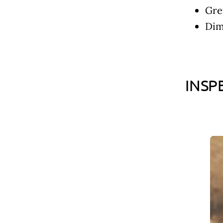
Gre
Dim
INSP