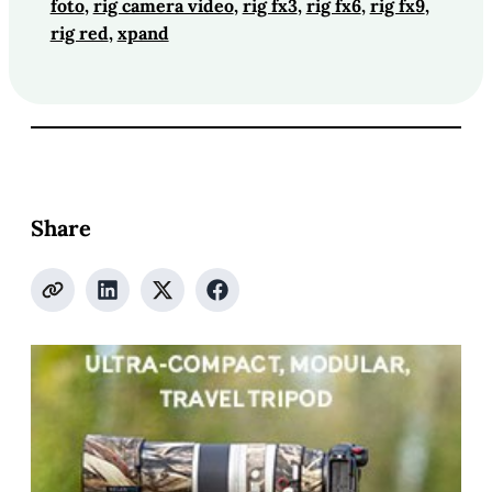
foto
, 
rig camera video
, 
rig fx3
, 
rig fx6
, 
rig fx9
, 
rig red
, 
xpand
Share