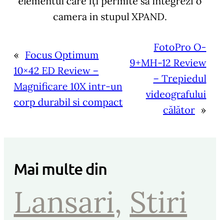
elementul care îți permite sa integrezi o
camera in stupul XPAND.
FotoPro O-
«
Focus Optimum
9+MH-12 Review
10×42 ED Review –
– Trepiedul
Magnificare 10X intr-un
videografului
corp durabil si compact
călător
»
Mai multe din
Lansari
, 
Stiri