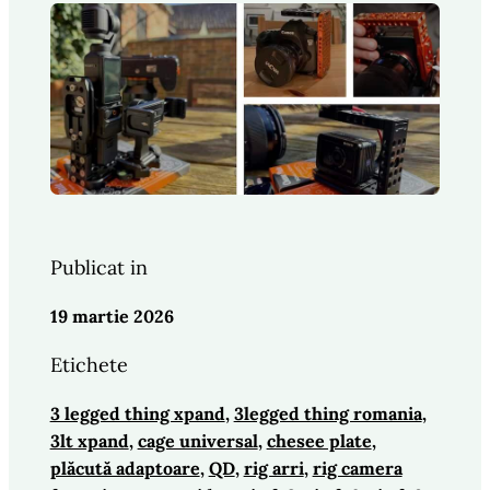
Publicat in
19 martie 2026
Etichete
3 legged thing xpand
, 
3legged thing romania
, 
3lt xpand
, 
cage universal
, 
chesee plate
, 
plăcută adaptoare
, 
QD
, 
rig arri
, 
rig camera