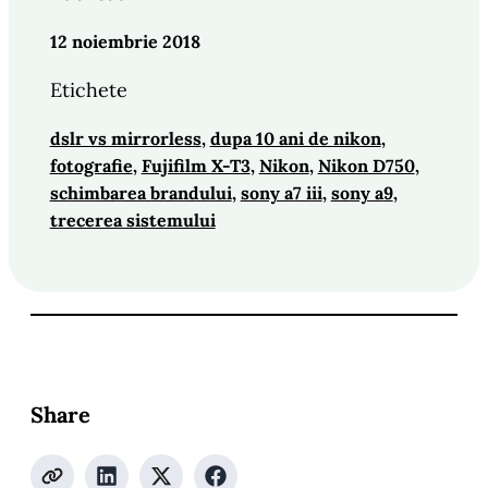
12 noiembrie 2018
Etichete
dslr vs mirrorless
, 
dupa 10 ani de nikon
, 
fotografie
, 
Fujifilm X-T3
, 
Nikon
, 
Nikon D750
, 
schimbarea brandului
, 
sony a7 iii
, 
sony a9
, 
trecerea sistemului
Share